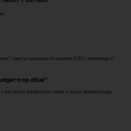
 (ABO) = ton labo
es.
omotes” dans la campagne Acquisition (CBO / Advantage+)
budget trop dilué”
s + pas assez d’argent par cellule = aucun apprentissage.