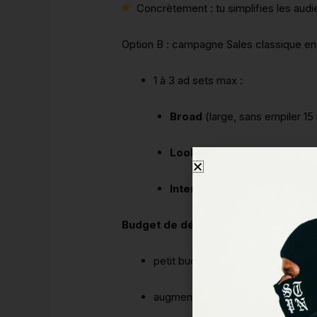
Concrètement : tu simplifies les audi
Option B : campagne Sales classique e
1 à 3 ad sets max :
Broad
(large, sans empiler 15 
Lookalike
(si tu as déjà data)
Interest
(si niche très précis
Budget de départ (logique, pas mag
petit budget : privilégie 1 camp
augmente par paliers (ex : +15–25%