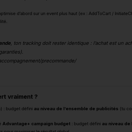
optimise d’abord sur un event plus haut (ex : AddToCart / Initiat
ité.
ande
, ton tracking doit rester identique : l’achat est un a
garanties).
co/accompagnement/precommande/
rt vraiment ?
) : budget défini
au niveau de l’ensemble de publicités
(tu co
lé
Advantage+ campaign budget
: budget défini
au niveau de
 pour maximiser le résultat global.