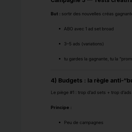
Campagne 3 — Tests créatifs
But :
sortir des nouvelles créas gagnant
ABO avec 1 ad set broad
3–5 ads (variations)
tu gardes la gagnante, tu la “pr
4) Budgets : la règle anti-“
Le piège #1 : trop d’ad sets + trop d’ad
Principe :
Peu de campagnes