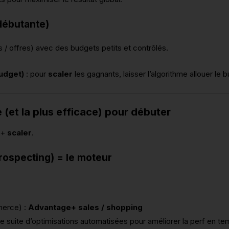
débutante)
s / offres) avec des budgets petits et contrôlés.
udget)
: pour
scaler
les gagnants, laisser l’algorithme allouer le 
e (et la plus efficace) pour débuter
+
scaler
.
rospecting) = le moteur
merce) :
Advantage+ sales / shopping
uite d’optimisations automatisées pour améliorer la perf en tem