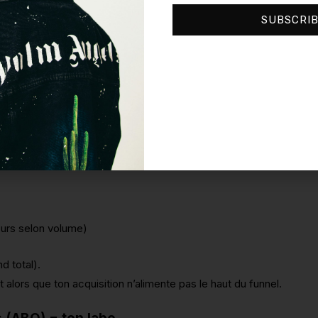
haud) = la “récup”
SUBSCRI
intention.
ours selon volume)
d total).
alors que ton acquisition n’alimente pas le haut du funnel.