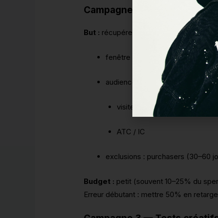
Campagne 2 — Retargeting (c
But :
récupérer ceux qui ont montré de l’
fenêtre 7–14 jours (début)
audiences :
visiteurs PDP
ATC / IC
exclusions : purchasers (30–60 j
Budget :
petit (souvent 10–25% du spen
Erreur débutant : mettre 50% en retarget 