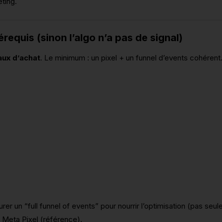
eting.
rérequis (sinon l’algo n’a pas de signal)
aux d’achat
. Le minimum : un pixel + un funnel d’events cohérent
 un “full funnel of events” pour nourrir l’optimisation (pas seu
é Meta Pixel (référence).