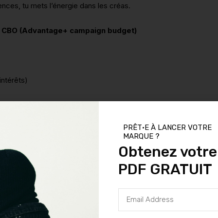
ences, tu mets l’énergie dans les créas.
n
CBO (Advantage+ campaign budget)
intérêts)
PRÊT·E À LANCER VOTRE
e) — mais léger
MARQUE ?
Obtenez votre
ique)
PDF GRATUIT
agne propre plutôt que 6 campagnes sous-alimentées
Email
Address
) quand tu as stabilité (plusieurs jours)