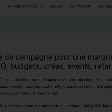
l
Accompagnement
EBooks
Communauté
À Prop
re de campagne pour une marqu
, budgets, créas, events, retar
elle se plante rarement à cause d’un détail technique. Elle se pl
naux (events), budgets incohérents, créas trop faibles, retargeti
u conclus que “Meta ne marche pas”.
lable, pensée pour une marque mode qui démarre :
ABO/CBO (Adv