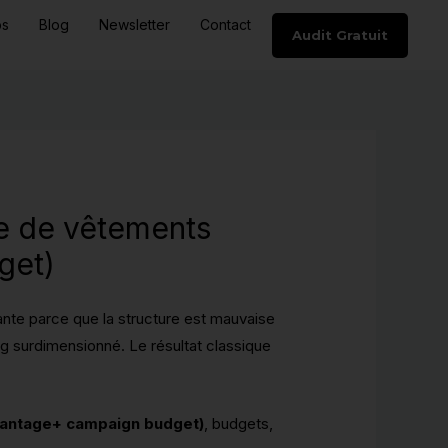
os
Blog
Newsletter
Contact
Audit Gratuit
e de vêtements
get)
ante parce que la structure est mauvaise
ng surdimensionné. Le résultat classique
antage+ campaign budget)
, budgets,