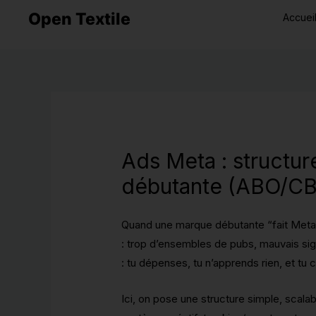
Skip
Open Textile
Accuei
to
content
Ads Meta : structu
débutante (ABO/CBO
Quand une marque débutante “fait Meta”, 
: trop d’ensembles de pubs, mauvais sig
: tu dépenses, tu n’apprends rien, et t
Ici, on pose une structure simple, sca