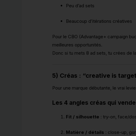
Peu d’ad sets
Beaucoup d’itérations créatives
Pour le CBO (Advantage+ campaign budget
meilleures opportunités.
Donc si tu mets 8 ad sets, tu crées de la
5) Créas : “creative is targ
Pour une marque débutante, le vrai levi
Les 4 angles créas qui vend
Fit / silhouette
: try-on, face/d
Matière / détails
: close-up, gsm