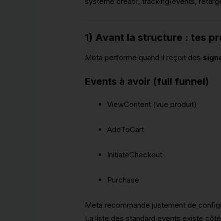
système créatif, tracking/events, retarg
1) Avant la structure : tes p
Meta performe quand il reçoit des
sign
Events à avoir (full funnel)
ViewContent (vue produit)
AddToCart
InitiateCheckout
Purchase
Meta recommande justement de configurer
La liste des standard events existe côt