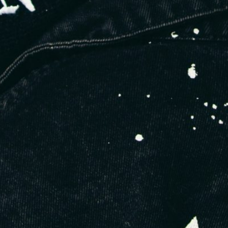
Les bonnes usines n’ont pas toujours
de présence SEO
Les ateliers portugais les plus sérieux travaillent avec des
marques connues par bouche-à-oreille. Ils ne dépensent
ni en
pub Google ni en optimisation SEO
. Tu risques donc de
passer à côté de perles rares, simplement parce qu’elles
n’apparaissent pas dans les 5 premiers résultats.
Les bases LinkedIn sont incomplètes
Chercher “textile factory Portugal” sur LinkedIn te renverra à
des profils commerciaux, des traders ou des profils inactifs.
Tu
perds du temps
à filtrer, à relancer, et souvent sans réponse.
Les informations ne sont pas
structurées
Même si tu trouves une usine, tu ne sais pas :