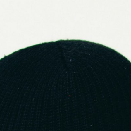
1.
La barrière de la langue
Même si beaucoup d’usines portugaises parlent anglais, la
communication reste souvent technique. Les échanges par
mail peuvent être approximatifs, les délais de réponse longs, et
les malentendus fréquents si le projet n’est pas bien cadré dès
le départ.
2.
Le manque de contacts directs
Les sites internet des usines sont souvent mal référencés ou
en portugais. Beaucoup d’ateliers n’ont même
pas de site
web à jour
, et encore moins de présence sur les plateformes
pros. Résultat : difficile de savoir si l’atelier est actif, pertinent,
ou prêt à collaborer avec une marque émergente.
3.
La fiabilité des infos trouvées en ligne