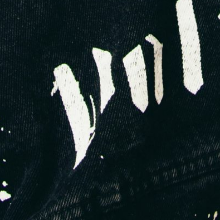
sa spécialité (jersey ? denim ? maille ?)
ses volumes minimums (MOQ)
si elle accepte les jeunes marques
si elle peut produire du packaging, du print, de la
broderie, etc.
Résultat : tu passes
des semaines à chercher… sans
garantie de résultat.
Les avantages d’une base d’usines
préqualifiées
C’est exactement pour résoudre ce problème qu’on a créé un
fichier PDF regroupant plus de 100 usines textiles au