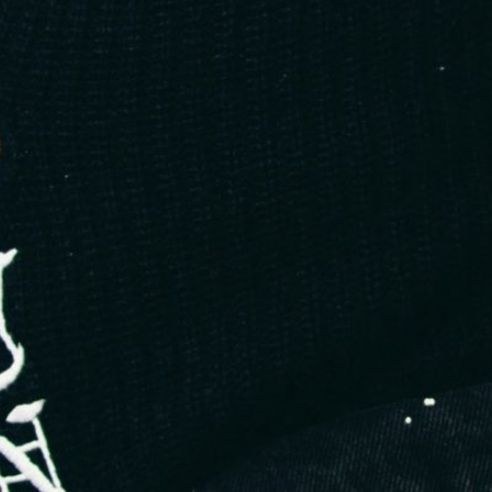
Les groupes Facebook ou forums de créateurs regorgent de
bonnes intentions… mais aussi d’adresses obsolètes,
d’intermédiaires douteux ou de recommandations sans réelle
vérification. Sans réseau dans le milieu,
tu avances à
l’aveugle
.
Tu veux structurer ton projet textile avant même d’envoyer
un mail à un atelier ? Consulte notre guide complet
Créer sa
marque
sur OpenTextile.
Pourquoi Google et LinkedIn ne
suffisent pas
Tu penses peut-être que quelques recherches Google ou
quelques messages sur LinkedIn suffiront à trouver “le bon”
atelier textile. En réalité, cette méthode est rarement efficace,
pour plusieurs raisons :