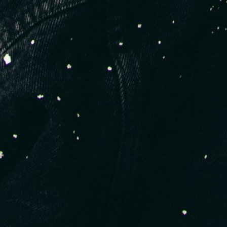
Portugal
, classées, testées, et prêtes à répondre à des
marques comme la tienne.
Voici les
gains immédiats
avec cette
ressource :
1.
Gain de temps
Tu accèdes immédiatement à une base triée, propre, à jour.
Pas besoin de fouiller Google ou d’envoyer 40 messages à
l’aveugle.
2.
Fiabilité
Chaque contact a été sélectionné pour sa réactivité, sa clarté
dans les échanges et sa spécialisation métier. Fini les devis
fantômes.
3.
Clarté des infos