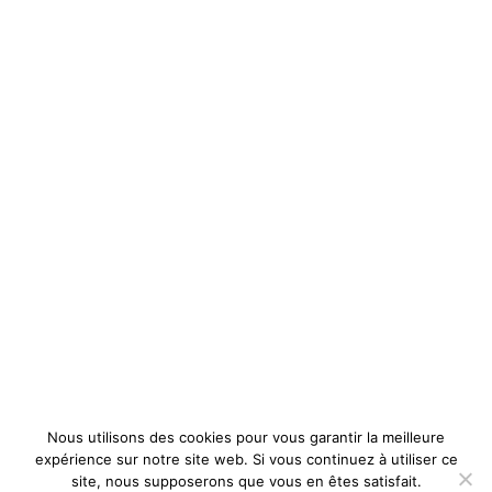
Ressource
Imprimerietextile.co ( Bientôt )
Boutiquetextile.co ( Bientôt )
Informations
À propos
Contact
Mentions légales
Nous Suivre
F
I
a
n
c
s
e
t
Nous utilisons des cookies pour vous garantir la meilleure
b
a
expérience sur notre site web. Si vous continuez à utiliser ce
o
g
site, nous supposerons que vous en êtes satisfait.
o
r
Powered by Open textile