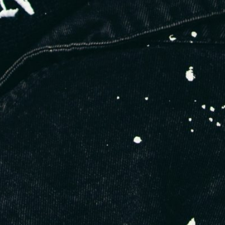
Trouvez un atelier éthique en Europe ou au Maghreb
2. Les basics haut de gamme pour
hommes
**Client type : hommes 25-45 ans, actifs, exigeants
Produits :
T-shirts col rond 240g
Hoodies unis, coupe boxy
Sweatpants premium
Pourquoi ça marche ?
Ces clients veulent du confort, du style, et un bon fit — sans
logo criard. Ils achètent en “capsule wardrobe” et cherchent