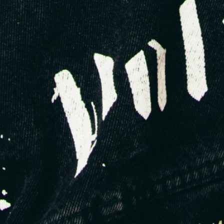
des pièces durables.
Utilise nos packs outils pour créer ta collection
3. Mode inclusive / grande taille stylée
**Client type : hommes et femmes non représentés dans
l’offre traditionnelle
Produits :
Pièces oversize stylisées
Vêtements bien coupés pour grandes tailles
Contenus représentatifs (shootings non normés)
Pourquoi ça marche ?
La demande est énorme, mais l’offre reste limitée. Peu de