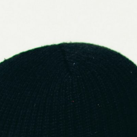
Pourquoi viser une niche dans la mode ?
La niche, c’est l’anti-fast fashion.
C’est un segment précis, une communauté ciblée, un style
affirmé.
Avantages :
Moins de concurrence frontale
Clients plus fidèles
Marge plus élevée (valeur perçue)
Meilleur storytelling
Découvre le guide complet pour lancer sa marque de
vêtements