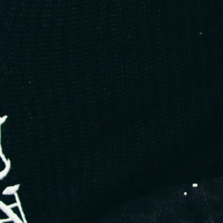
1. Le streetwear premium éco-
responsable
Client type :
jeunes adultes urbains, sensibles à l’éthique
Produits :
Hoodies 500-600g en coton bio
T-shirts épais avec broderies sobres
Couleurs neutres, branding minimaliste
Pourquoi ça marche ?
C’est la fusion entre deux tendances fortes : le streetwear
(culturellement puissant) et l’éthique (valeur d’avenir).