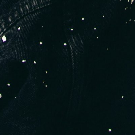
marques investissent sérieusement cette niche avec style et
respect.
4. Uniformes / workwear modernisés
**Client type : restaurants, coffee shops, coiffeurs, hôtels
design
Produits :
Tabliers stylés
Surchemises brodées
Casquettes et t-shirts personnalisés
Pourquoi ça marche ?
Le B2B mode se développe. Les marques veulent habiller leurs